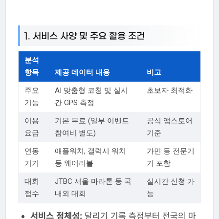
1. 서비스 사양 및 주요 활용 조건
분석
항목
제공 데이터 내용
비고
주요
AI 맞춤형 코칭 및 실시
초보자 최적화
기능
간 GPS 측정
이용
기본 무료 (일부 이벤트
공식 앱스토어
요금
참여비 별도)
기준
연동
애플워치, 갤럭시 워치
가민 등 전문기
기기
등 웨어러블
기 포함
대회
JTBC 서울 마라톤 등 국
실시간 신청 가
접수
내외 대회
능
서비스 정체성:
달리기 기록 측정부터 전국의 마