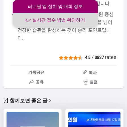
하여 성취감을 극대화하는 전략이 필요합니다.
러너블 앱 설치 및 대회 정보
전용 멤버십 카드를 통한 할인 혜택과 응원 중심
👉 실시간 접수 방법 확인하기
의 커뮤니티를 적극 활용하여, 작심삼일을 넘어
건강한 습관을 완성하는 것이 승리 포인트입니
다.
/
rates
4.5
3837
카톡공유
복사
공유
별점
함께보면 좋은 글