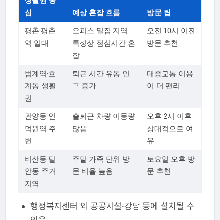
생활권 중
심
예상 혼잡 흐름
방문 팁
평촌·평촌
오피스 밀집 지역
오전 10시 이전
역 일대
특성상 점심시간 혼
방문 추천
잡
범계역·호
퇴근 시간 유동 인
대중교통 이용
계동 생활
구 증가
이 더 편리
권
관양동·인
출퇴근 차량 이동량
오후 2시 이후
덕원역 주
많음
상대적으로 여
변
유
비산동·달
주말 가족 단위 방
토요일 오후 방
안동 주거
문 비율 높음
문 추천
지역
행정복지센터 외 공공시설·강당 등에 설치될 수
있음