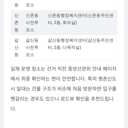
동
표소
신
신촌동
신촌동행정복지센터(신촌동주민센
촌
사전투
터, 2층, 회의실)
동
표소
갈
갈산동
갈산동행정복지센터(갈산동주민센
산
사전투
터, 2층, 다목적실)
동
표소
실제 운영 장소는 선거 직전 중앙선관위 안내 페이지
에서 최종 확인하는 편이 안전합니다. 특히 평촌신도
시 일대는 건물 구조가 비슷해 처음 방문하면 입구를
헷갈리는 경우도 있으니 로드뷰 확인을 추천드립니
다.