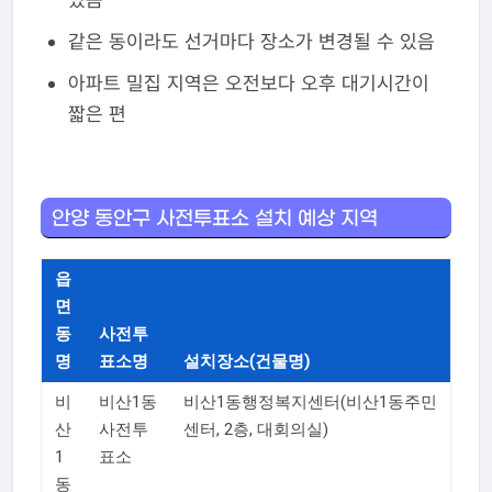
같은 동이라도 선거마다 장소가 변경될 수 있음
아파트 밀집 지역은 오전보다 오후 대기시간이
짧은 편
안양 동안구 사전투표소 설치 예상 지역
읍
면
동
사전투
명
표소명
설치장소(건물명)
비
비산1동
비산1동행정복지센터(비산1동주민
산
사전투
센터, 2층, 대회의실)
1
표소
동