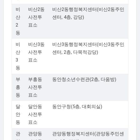
비
비산2동
비산2동행정복지센터(비산2동주민
산
사전투
센터, 4층, 강당)
2
표소
동
비
비산3동
비산3동행정복지센터(비산3동주민
산
사전투
센터, 2층, 다목적강당)
3
표소
동
부
부흥동
동안청소년수련관(2층, 다움방)
흥
사전투
동
표소
달
달안동
동안구청(5층, 대회의실)
안
사전투
동
표소
관
관양동
관양동행정복지센터(관양동주민센