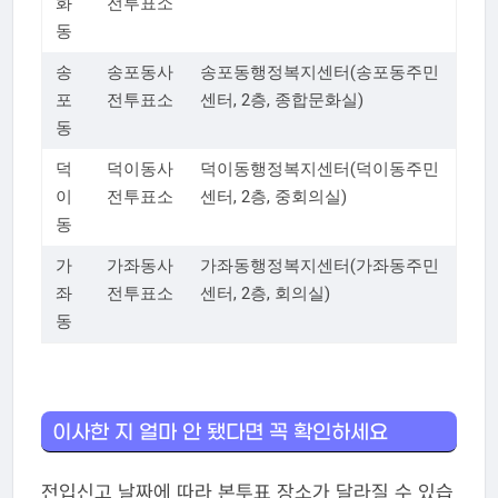
화
전투표소
동
송
송포동사
송포동행정복지센터(송포동주민
포
전투표소
센터, 2층, 종합문화실)
동
덕
덕이동사
덕이동행정복지센터(덕이동주민
이
전투표소
센터, 2층, 중회의실)
동
가
가좌동사
가좌동행정복지센터(가좌동주민
좌
전투표소
센터, 2층, 회의실)
동
이사한 지 얼마 안 됐다면 꼭 확인하세요
전입신고 날짜에 따라 본투표 장소가 달라질 수 있습