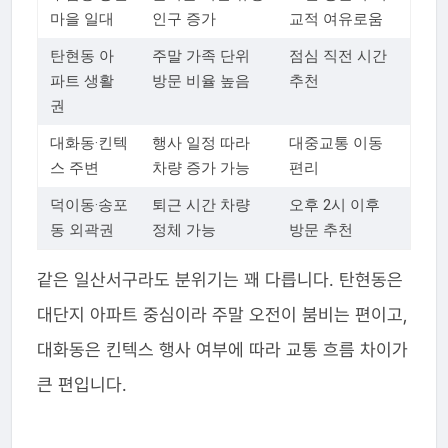
마을 일대
인구 증가
교적 여유로움
탄현동 아
주말 가족 단위
점심 직전 시간
파트 생활
방문 비율 높음
추천
권
대화동·킨텍
행사 일정 따라
대중교통 이동
스 주변
차량 증가 가능
편리
덕이동·송포
퇴근 시간 차량
오후 2시 이후
동 외곽권
정체 가능
방문 추천
같은 일산서구라도 분위기는 꽤 다릅니다. 탄현동은
대단지 아파트 중심이라 주말 오전이 붐비는 편이고,
대화동은 킨텍스 행사 여부에 따라 교통 흐름 차이가
큰 편입니다.