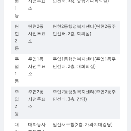
현
사전투표
민센터, 3층, 숯향기다회의실)
1
소
동
탄
탄현2동
탄현2동행정복지센터(탄현2동주
현
사전투표
민센터, 2층, 회의실)
2
소
동
주
주엽1동
주엽1동행정복지센터(주엽1동주
엽
사전투표
민센터, 2층, 대회의실)
1
소
동
주
주엽2동
주엽2동행정복지센터(주엽2동주
엽
사전투표
민센터, 3층, 강당)
2
소
동
대
대화동사
일산서구청(2층, 가와지대강당)