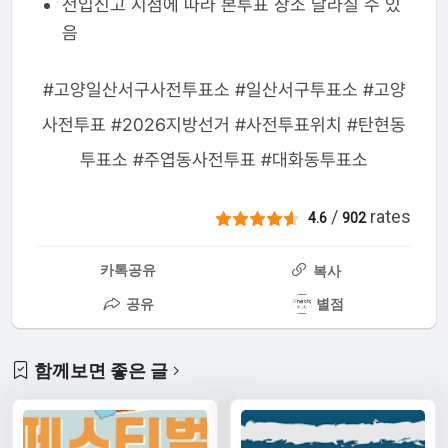
전입신고 시점에 따라 본투표 장소 달라질 수 있
음
#고양일산서구사전투표소 #일산서구투표소 #고양
사전투표 #2026지방선거 #사전투표위치 #탄현동
투표소 #주엽동사전투표 #대화동투표소
/
rates
4.6
902
카톡공유
복사
공유
별점
함께보면 좋은 글