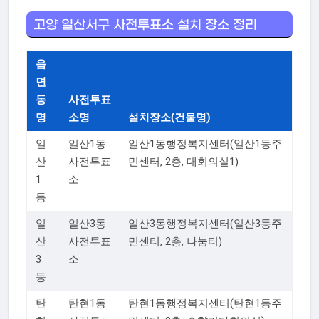
고양 일산서구 사전투표소 설치 장소 정리
읍
면
동
사전투표
명
소명
설치장소(건물명)
일
일산1동
일산1동행정복지센터(일산1동주
산
사전투표
민센터, 2층, 대회의실1)
1
소
동
일
일산3동
일산3동행정복지센터(일산3동주
산
사전투표
민센터, 2층, 나눔터)
3
소
동
탄
탄현1동
탄현1동행정복지센터(탄현1동주