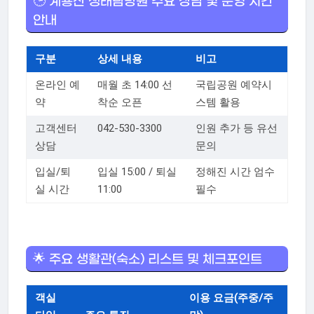
🕒 계룡산 생태탐방원 주요 상담 및 운영 시간
안내
구분
상세 내용
비고
온라인 예
매월 초 14:00 선
국립공원 예약시
약
착순 오픈
스템 활용
고객센터
042-530-3300
인원 추가 등 유선
상담
문의
입실/퇴
입실 15:00 / 퇴실
정해진 시간 엄수
실 시간
11:00
필수
🌟 주요 생활관(숙소) 리스트 및 체크포인트
객실
이용 요금(주중/주