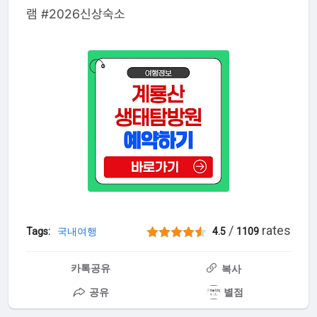
램 #2026신상숙소
/
rates
Tags:
국내여행
4.5
1109
카톡공유
복사
공유
별점