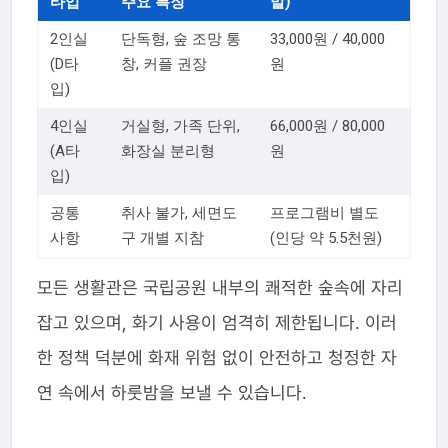
타입
주요 특징
말)
2인실
단독형, 숲 조망 통
33,000원 / 40,000
(D타
창, 커플 권장
원
입)
4인실
거실형, 가족 단위,
66,000원 / 80,000
(A타
화장실 분리형
원
입)
공통
취사 불가, 세면도
프로그램비 별도
사항
구 개별 지참
(인당 약 5.5천원)
모든 생활관은 국립공원 내부의 쾌적한 숲속에 자리
잡고 있으며, 화기 사용이 엄격히 제한됩니다. 이러
한 정책 덕분에 화재 위험 없이 안전하고 청정한 자
연 속에서 하룻밤을 보낼 수 있습니다.