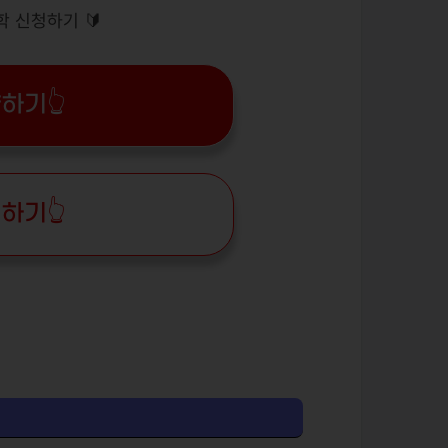
학 신청하기 🔰
하기👆
하기👆