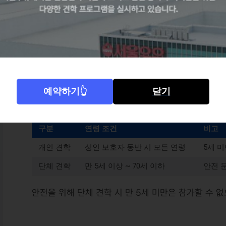
구분
운영시간 (각 1시간 소요)
1부 (오전)
10:00 / 10:15 / 10:30 (공식 정보 기준)
2부 (오후)
13:30 / 13:45 / 14:00 (공식 정보 기준)
예약하기👆
닫기
👶 연령별 참가 기준
구분
연령 조건
비고
개인 견학
성인 보호자 동반 시 모든 연령
5세 
단체 견학
만 5세 이상 ~ 70세 이하
안전 
안전을 위해 단체 견학 시 만 5세 미만은 참가할 수 