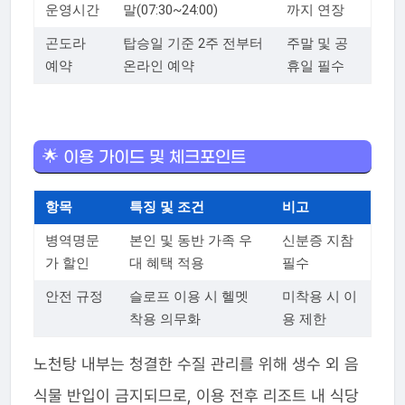
운영시간
말(07:30~24:00)
까지 연장
곤도라
탑승일 기준 2주 전부터
주말 및 공
예약
온라인 예약
휴일 필수
🌟 이용 가이드 및 체크포인트
항목
특징 및 조건
비고
병역명문
본인 및 동반 가족 우
신분증 지참
가 할인
대 혜택 적용
필수
안전 규정
슬로프 이용 시 헬멧
미착용 시 이
착용 의무화
용 제한
노천탕 내부는 청결한 수질 관리를 위해 생수 외 음
식물 반입이 금지되므로, 이용 전후 리조트 내 식당