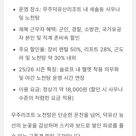
운영 장소: 무주덕유산리조트 내 세솔동 사우나
및 노천탕
제복 근무자 혜택: 군인, 경찰, 소방관, 국가유공
자 본인 및 직계 존비속 할인
주요 할인율: 장비 렌털 50%, 리프트 28%, 곤도
라 및 노천탕 약 30% 내외
25/26 시즌 특징: 슬로프 내 헬멧 착용 의무화
및 야간 노천탕 운영 시간 연장
이용 요금: 정상가 약 18,000원 (할인 시 사우나
수준의 저렴한 요금 적용)
무주리조트 노천탕은 단순한 온천을 넘어, 덕유산 능
선의 눈꽃을 감상하며 스키와 보드로 쌓인 피로를 풀