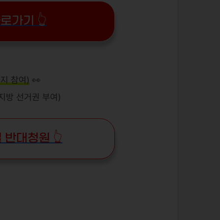
로가기 👆
까지 참여)
👀
 지방 선거권 부여)
반대청원 👆