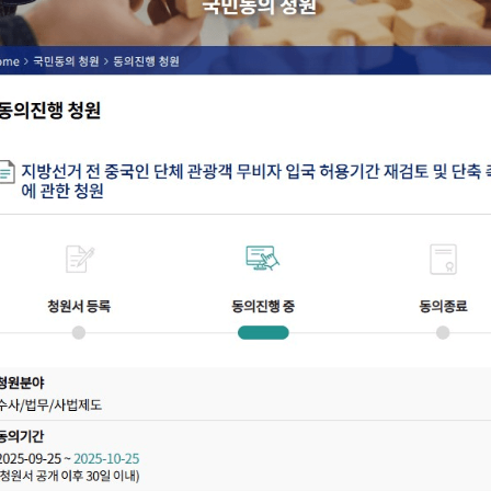
기간:
2025년 9월 29일 ~ 2026년 6월 30일
체류: 최대 15일 (제주는 최대 30일)
조건: 문화체육관광부 등록 전담 여행사 모집 단체
국민이 반대하는 이유
❌
불법 체류
증가 우려
❌
범죄 및 치안 불안
문제
❌
선거 개입 가능성
논란
❌ 지역 주민 불편 및 환경 훼손