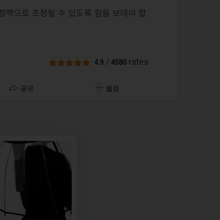
 정책으로 조정될 수 있도록 힘을 보태야 합
/
rates
4.9
4580
공유
별점