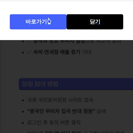
정책 추진 배경
바로가기👆
닫기
✅
관광산업 회복
및 내수 활성화
✅
중국과 상호 무비자 협정
으로 외교적 효과
✅
숙박·면세점 매출 증가
기대
청원 참여 방법
국회 국민동의청원 사이트 접속
“중국인 무비자 입국 반대 청원”
검색
로그인 후 동의 버튼 클릭