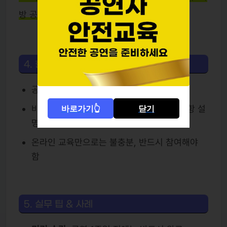
방 공연장은 1년 이내 수료증만 인정
4. 현장 5분 교육
공연 당일 공연장 안전관리자가 직접 실시
비상구·소화기 위치, 무대 장치 안전 주의사항 설
바로가기👆
닫기
명
온라인 교육만으로는 불충분, 반드시 참여해야
함
5. 실무 팁 & 사례